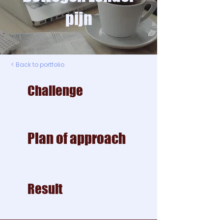
pijn
< Back to portfolio
Challenge
Plan of approach
Result