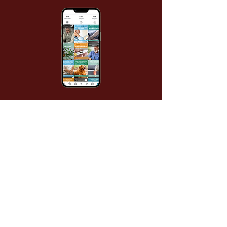
Bewegen zonder pijn
About
< Vorige
Volgende >
B-Connecting