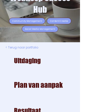
Hub
Community Management
Content Creatie
Social Media Management
< Terug naar portfolio
Uitdaging
Plan van aanpak
Resultaat