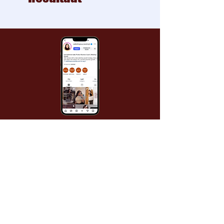
Webhsop Succes Hub
Over
< Vorige
Volgende >