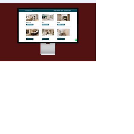
Thuis je Droomhuis
Over
< Vorige
Volgende >
B-Connecting