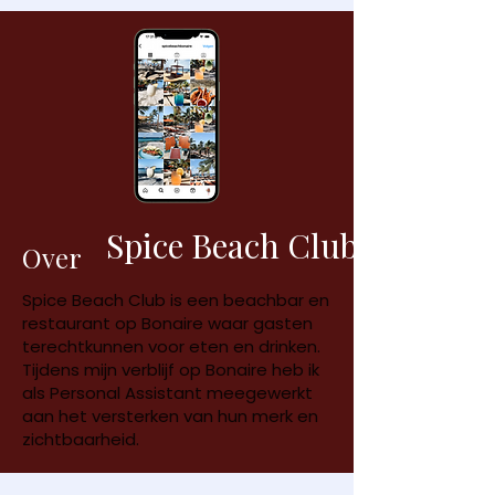
Spice Beach Club
Over
Spice Beach Club is een beachbar en
restaurant op Bonaire waar gasten
terechtkunnen voor eten en drinken.
Tijdens mijn verblijf op Bonaire heb ik
als Personal Assistant meegewerkt
aan het versterken van hun merk en
zichtbaarheid.