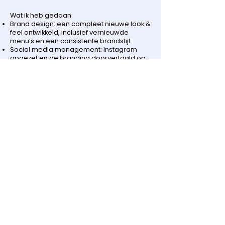
Wat ik heb gedaan:
Brand design: een compleet nieuwe look &
feel ontwikkeld, inclusief vernieuwde
menu’s en een consistente brandstijl.
Social media management: Instagram
opgezet en de branding doorvertaald op
Facebook en Instagram, met een
contentaanpak die de community en
interactie vergrootte.
Contentcreatie: fotoshoots georganiseerd
en content uitgewerkt met passende
captions voor socials en promoties.
Promoties: actiecampagnes opgezet om
meer bezoekers aan te trekken, inclusief
nieuwe menu’s en opvallende flyers.
HR-ondersteuning: diverse HR-taken om
het team en de werksfeer te
ondersteunen.
Partnercontact: contact onderhouden met
leveranciers en sponsoren via mail en
telefoon.
< Vorige
Volgende >