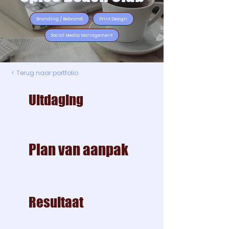
Branding / Rebrand
Print Design
Social Media Management
< Terug naar portfolio
Uitdaging
Plan van aanpak
Resultaat