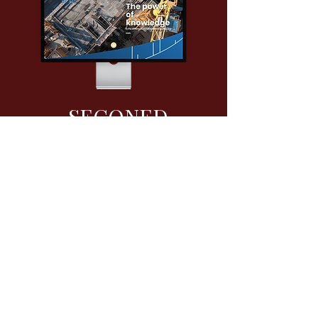
SECONED
Over
< Vorige
Volgende >
B-Connecting
Connecting Brands,
Elevating Success