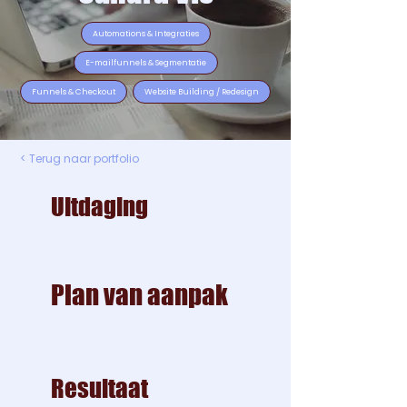
Automations & Integraties
E-mailfunnels & Segmentatie
Funnels & Checkout
Website Building / Redesign
< Terug naar portfolio
Uitdaging
Plan van aanpak
Resultaat