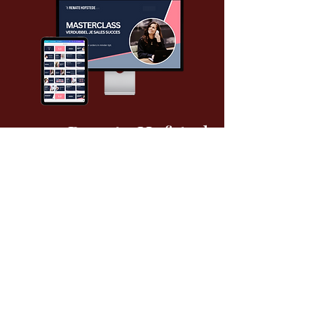
Renate Hofstede
Over
< Vorige
Volgende >
B-Connecting
Connecting Brands,