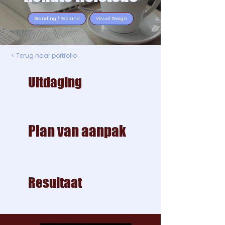
Branding / Rebrand
Visual Design
< Terug naar portfolio
Uitdaging
Plan van aanpak
Resultaat