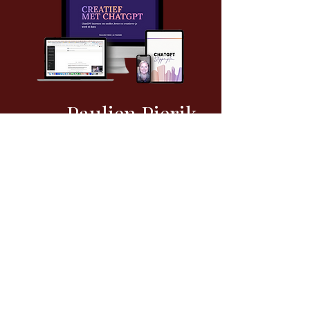
Paulien Pierik
Over
< Vorige
Volgende >
B-Connecting
Connecting Brands,
Elevating Success