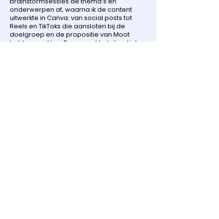
brainstormsessies de thema’s en
onderwerpen af, waarna ik de content
uitwerkte in Canva: van social posts tot
Reels en TikToks die aansloten bij de
doelgroep en de propositie van Moot
helder maakten. Daarnaast heb ik actief
community management opgepakt door
te reageren op comments en vragen, en
door gericht te connecten met potentiële
klanten om de merkbekendheid te
versterken. Voor een consistente
aanwezigheid plande en publiceerde ik
content via Later op meerdere kanalen,
waaronder LinkedIn, Facebook, Instagram,
Pinterest en TikTok.
Ook heb ik kansen voor
samenwerkingen/partnerships
gesignaleerd en contacten gelegd via
Instagram om het bereik van Moot verder
uit te breiden.
< Vorige
Volgende >