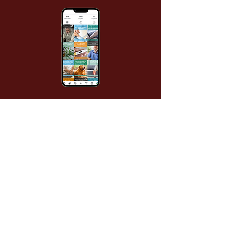
Bewegen zonder pijn
Over
< Vorige
Volgende >
B-Connecting